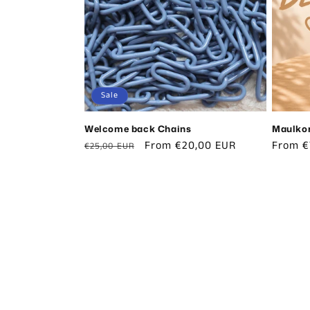
c
t
i
Sale
o
Welcome back Chains
Maulkor
n
Regular
Sale
From €20,00 EUR
Regula
From €
€25,00 EUR
price
price
price
: