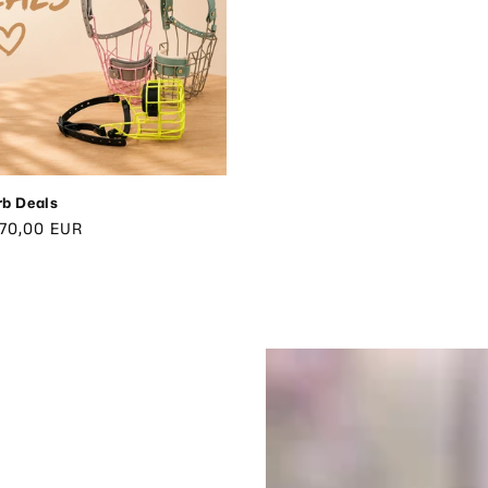
n
b Deals
r
70,00 EUR