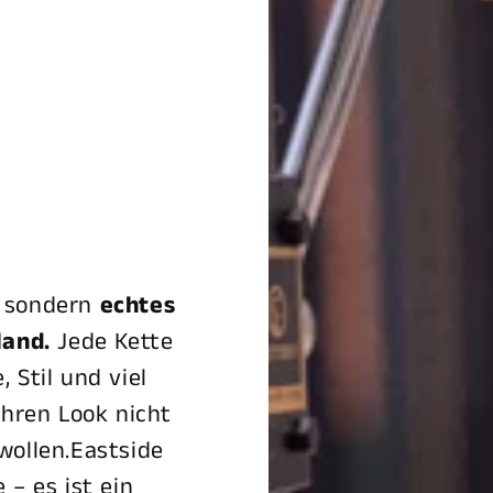
, sondern
echtes
land.
Jede Kette
 Stil und viel
ihren Look nicht
wollen.Eastside
 – es ist ein